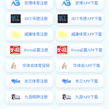
关于做好2025年秋季开学初教学云电脑官网入口的通知
2025年09月01
关于申报2025-2026学年第一学期通识教育选修课的通知
2025年09月01
2025年08月28
关于申报2024-2025学年教学奖励的通知
首页
上页
1
下页
尾页
地址：泉州市南安市康美镇康元路8号 闽ICP备05020843号
Copyright ? 闽南科技学院 龙珠直播,足球直播,体育直播,免费体
赛事直播,免费NBA直播, All Right Reserver
龙珠直播,足球直播,体育直播,免费体育赛事直播,免费NBA直播
官网入口(中国)官方网站-IOS/Android通用版（2025已更新）